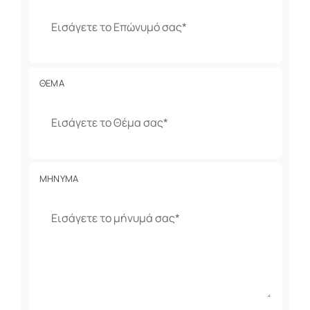
last name
*
ΘΕΜΑ
subject
*
ΜΗΝΥΜΑ
message
*